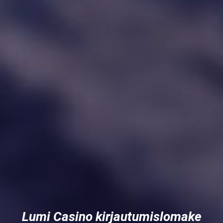
Lumi Casino kirjautumislomake